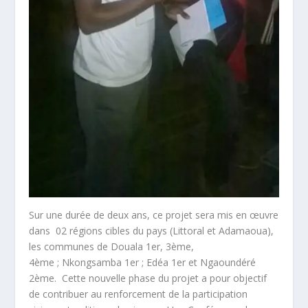
Sur une durée de deux ans, ce projet sera mis en œuvre
dans 02 régions cibles du pays (Littoral et Adamaoua),
les communes de Douala 1
er
, 3
ème
,
4
ème
; Nkongsamba 1
er
; Edéa 1
er
et Ngaoundéré
2
ème
. Cette nouvelle phase du projet a pour objectif
de contribuer au renforcement de la participation