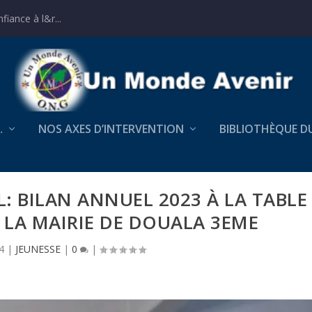
iance à l&r...
…
NOS AXES D’INTERVENTION
BIBLIOTHÈQUE D
 BILAN ANNUEL 2023 À LA TABLE
 LA MAIRIE DE DOUALA 3EME
4
|
JEUNESSE
|
0
|