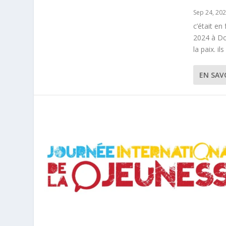
Sep 24, 20
c’était e
2024 à Do
la paix. il
EN SAV