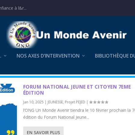
iance à l&r...
…
NOS AXES D’INTERVENTION
BIBLIOTHÈQUE D
FORUM NATIONAL JEUNE ET CITOYEN 7EME
ÉDITION
Jan 10, 2025
|
JEUNESSE
,
Projet PEJED
|
l’ONG Un Monde Avenir tiendra le 10 février prochain la
édition du Forum National Jeune...
EN SAVOIR PLUS