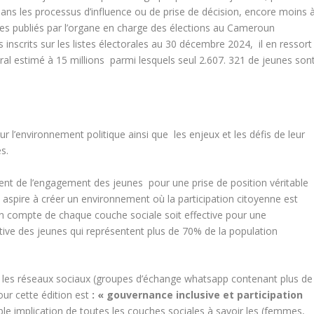
ans les processus d’influence ou de prise de décision, encore moins 
iffres publiés par l’organe en charge des élections au Cameroun
 inscrits sur les listes électorales au 30 décembre 2024, il en ressort
oral estimé à 15 millions parmi lesquels seul 2.607. 321 de jeunes son
 l’environnement politique ainsi que les enjeux et les défis de leur
s.
nt de l’engagement des jeunes pour une prise de position véritable
on aspire à créer un environnement où la participation citoyenne est
e en compte de chaque couche sociale soit effective pour une
ctive des jeunes qui représentent plus de 70% de la population
a les réseaux sociaux (groupes d’échange whatsapp contenant plus de
our cette édition est
: « gouvernance inclusive et participation
ble implication de toutes les couches sociales à savoir les (femmes,