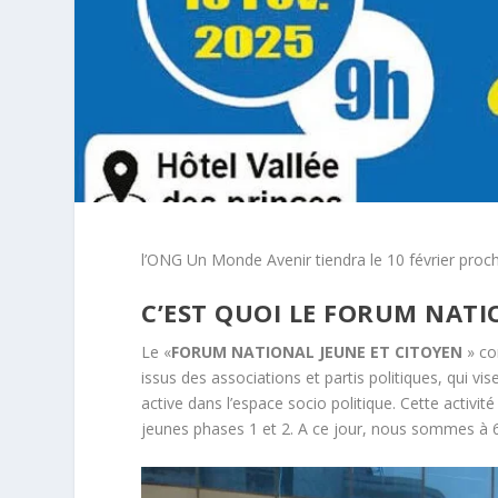
l’ONG Un Monde Avenir tiendra le 10 février proc
C’EST QUOI LE FORUM NATI
Le «
FORUM NATIONAL
JEUNE ET CITOYEN
» co
issus des associations et partis politiques, qui vi
active dans l’espace socio politique. Cette activit
jeunes phases 1 et 2. A ce jour, nous sommes à 6