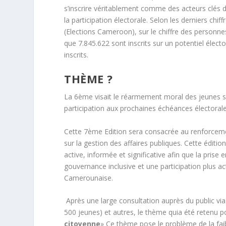
s’inscrire véritablement comme des acteurs clés d
la participation électorale. Selon les derniers ch
(Elections Cameroon), sur le chiffre des personnes
que 7.845.622 sont inscrits sur un potentiel élect
inscrits.
THÈME ?
La 6
ème
visait le réarmement moral des jeunes sur
participation aux prochaines échéances électorale
Cette 7
ème
Edition sera consacrée au renforceme
sur la gestion des affaires publiques. Cette éditi
active, informée et significative afin que la pris
gouvernance inclusive et une participation plus a
Camerounaise.
Après une large consultation auprès du public vi
500 jeunes) et autres, le thème quia été retenu p
citoyenne
» Ce thème pose le
problème de la fai