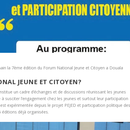
hain la 7ème édition du Forum National Jeune et Citoyen a Douala
ONAL JEUNE ET CITOYEN?
nstitue un cadre d’échanges et de discussions réunissant les jeunes
se à susciter l’engagement chez les jeunes et surtout leur participation
é est expérimentée depuis le projet PEJED et participation politique de
 éditions déjà organisées.