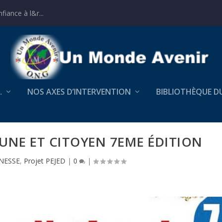
iance à l&r...
…
NOS AXES D’INTERVENTION
BIBLIOTHÈQUE D
UNE ET CITOYEN 7EME ÉDITION
NESSE
,
Projet PEJED
|
0
|