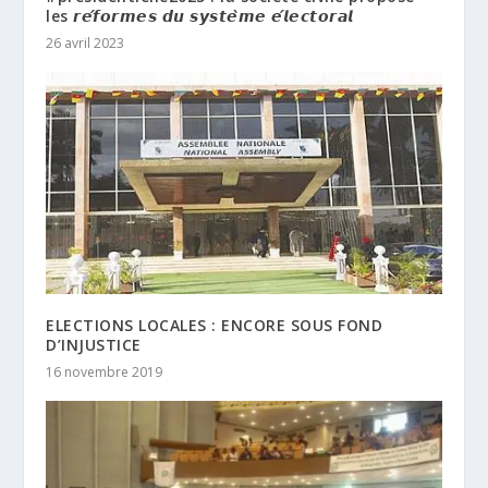
les 𝙧𝙚́𝙛𝙤𝙧𝙢𝙚𝙨 𝙙𝙪 𝙨𝙮𝙨𝙩𝙚̀𝙢𝙚 𝙚́𝙡𝙚𝙘𝙩𝙤𝙧𝙖𝙡
26 avril 2023
ELECTIONS LOCALES : ENCORE SOUS FOND
D’INJUSTICE
16 novembre 2019