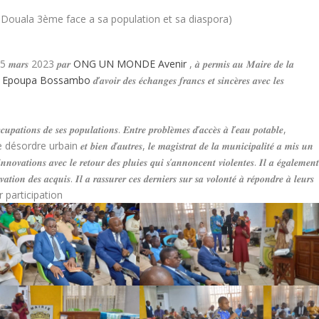
𝒆𝒅𝒊 15 𝒎𝒂𝒓𝒔 2023 𝒑𝒂𝒓
ONG UN MONDE Avenir
, 𝒂̀ 𝒑𝒆𝒓𝒎𝒊𝒔 𝒂𝒖 𝑴𝒂𝒊𝒓𝒆 𝒅𝒆 𝒍𝒂
in Epoupa Bossambo
𝒅’𝒂𝒗𝒐𝒊𝒓 𝒅𝒆𝒔 𝒆́𝒄𝒉𝒂𝒏𝒈𝒆𝒔 𝒇𝒓𝒂𝒏𝒄𝒔 𝒆𝒕 𝒔𝒊𝒏𝒄𝒆̀𝒓𝒆𝒔 𝒂𝒗𝒆𝒄 𝒍𝒆𝒔
𝒄𝒖𝒑𝒂𝒕𝒊𝒐𝒏𝒔 𝒅𝒆 𝒔𝒆𝒔 𝒑𝒐𝒑𝒖𝒍𝒂𝒕𝒊𝒐𝒏𝒔. 𝑬𝒏𝒕𝒓𝒆 𝒑𝒓𝒐𝒃𝒍𝒆̀𝒎𝒆𝒔 𝒅’𝒂𝒄𝒄𝒆̀𝒔 𝒂̀ 𝒍’𝒆𝒂𝒖 𝒑𝒐𝒕𝒂𝒃𝒍𝒆,
𝒆́, de désordre urbain 𝒆𝒕 𝒃𝒊𝒆𝒏 𝒅’𝒂𝒖𝒕𝒓𝒆𝒔, 𝒍𝒆 𝒎𝒂𝒈𝒊𝒔𝒕𝒓𝒂𝒕 𝒅𝒆 𝒍𝒂 𝒎𝒖𝒏𝒊𝒄𝒊𝒑𝒂𝒍𝒊𝒕𝒆́ 𝒂 𝒎𝒊𝒔 𝒖𝒏
𝒏𝒐𝒗𝒂𝒕𝒊𝒐𝒏𝒔 𝒂𝒗𝒆𝒄 𝒍𝒆 𝒓𝒆𝒕𝒐𝒖𝒓 𝒅𝒆𝒔 𝒑𝒍𝒖𝒊𝒆𝒔 𝒒𝒖𝒊 𝒔’𝒂𝒏𝒏𝒐𝒏𝒄𝒆𝒏𝒕 𝒗𝒊𝒐𝒍𝒆𝒏𝒕𝒆𝒔. 𝑰𝒍 𝒂 𝒆́𝒈𝒂𝒍𝒆𝒎𝒆𝒏
𝒗𝒂𝒕𝒊𝒐𝒏 𝒅𝒆𝒔 𝒂𝒄𝒒𝒖𝒊𝒔. 𝑰𝒍 𝒂 𝒓𝒂𝒔𝒔𝒖𝒓𝒆𝒓 𝒄𝒆𝒔 𝒅𝒆𝒓𝒏𝒊𝒆𝒓𝒔 𝒔𝒖𝒓 𝒔𝒂 𝒗𝒐𝒍𝒐𝒏𝒕𝒆́ 𝒂̀ 𝒓𝒆́𝒑𝒐𝒏𝒅𝒓𝒆 𝒂̀ 𝒍𝒆𝒖𝒓𝒔
ur participation