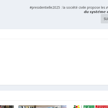
#presidentielle2025 : la société civile propose les 𝙧𝙚́
𝙙𝙪 𝙨𝙮𝙨𝙩𝙚̀𝙢𝙚 𝙚́
SU