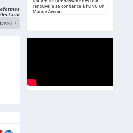
Kouam
l’Ambassade des USA
sur
renouvelle sa confiance à l’ONG Un
𝙛𝙤𝙧𝙢𝙚𝙨
Monde Avenir.
𝙡𝙚𝙘𝙩𝙤𝙧𝙖𝙡
IVANT