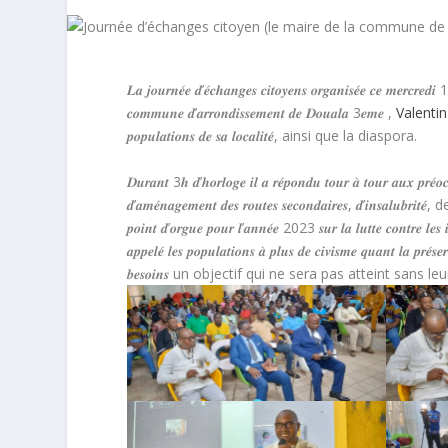
𝑳𝒂 𝒋𝒐𝒖𝒓𝒏𝒆́𝒆 𝒅’𝒆́𝒄𝒉𝒂𝒏𝒈𝒆𝒔 𝒄𝒊𝒕𝒐𝒚𝒆𝒏𝒔 𝒐𝒓𝒈𝒂𝒏𝒊𝒔𝒆́𝒆 𝒄𝒆 𝒎𝒆𝒓𝒄
𝒄𝒐𝒎𝒎𝒖𝒏𝒆 𝒅’𝒂𝒓𝒓𝒐𝒏𝒅𝒊𝒔𝒔𝒆𝒎𝒆𝒏𝒕 𝒅𝒆 𝑫𝒐𝒖𝒂𝒍𝒂 3𝒆𝒎𝒆 ,
Valent
𝒑𝒐𝒑𝒖𝒍𝒂𝒕𝒊𝒐𝒏𝒔 𝒅𝒆 𝒔𝒂 𝒍𝒐𝒄𝒂𝒍𝒊𝒕𝒆́, ainsi que la diaspora.
𝑫𝒖𝒓𝒂𝒏𝒕 3𝒉
𝒅’𝒉𝒐𝒓𝒍𝒐𝒈𝒆 𝒊𝒍 𝒂 𝒓𝒆́𝒑𝒐𝒏𝒅𝒖 𝒕𝒐𝒖𝒓 𝒂̀ 𝒕𝒐𝒖𝒓 𝒂𝒖𝒙 𝒑𝒓𝒆́𝒐𝒄
𝒅’𝒂𝒎𝒆́𝒏𝒂𝒈𝒆𝒎𝒆𝒏𝒕 𝒅𝒆𝒔 𝒓𝒐𝒖𝒕𝒆𝒔 𝒔𝒆𝒄𝒐𝒏𝒅𝒂𝒊𝒓𝒆𝒔, 𝒅’𝒊𝒏𝒔𝒂𝒍𝒖𝒃𝒓𝒊𝒕
𝒑𝒐𝒊𝒏𝒕 𝒅’𝒐𝒓𝒈𝒖𝒆 𝒑𝒐𝒖𝒓 𝒍’𝒂𝒏𝒏𝒆́𝒆 2023 𝒔𝒖𝒓 𝒍𝒂 𝒍𝒖𝒕𝒕𝒆 𝒄𝒐𝒏𝒕𝒓𝒆 𝒍𝒆𝒔 𝒊𝒏
𝒂𝒑𝒑𝒆𝒍𝒆́ 𝒍𝒆𝒔 𝒑𝒐𝒑𝒖𝒍𝒂𝒕𝒊𝒐𝒏𝒔 𝒂̀ 𝒑𝒍𝒖𝒔 𝒅𝒆 𝒄𝒊𝒗𝒊𝒔𝒎𝒆 𝒒𝒖𝒂𝒏𝒕 𝒍𝒂 𝒑𝒓𝒆́𝒔𝒆𝒓
𝒃𝒆𝒔𝒐𝒊𝒏𝒔 un objectif qui ne sera pas atteint sans le