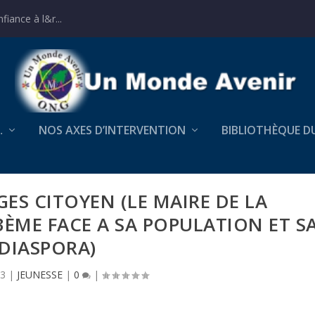
iance à l&r...
…
NOS AXES D’INTERVENTION
BIBLIOTHÈQUE D
ES CITOYEN (LE MAIRE DE LA
ME FACE A SA POPULATION ET S
DIASPORA)
23
|
JEUNESSE
|
0
|