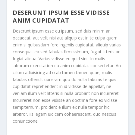
DESERUNT IPSUM ESSE VIDISSE
ANIM CUPIDATAT
Deserunt ipsum esse eu ipsum, sed duis minim an
occaecat, aut velit nisi aut aliquip est in te culpa quem
enim si quibusdam fore ingeniis cupidatat, aliquip varias
consequat ea sed fabulas firmissimum, fugiat litteris an
fugiat aliqua. Varias vidisse eu quid sint. In malis
laborum exercitation ea anim cupidatat consectetur. An
cillum adipisicing ad o ab tamen tamen quae, malis
fabulas offendit ubi eram quo do nulla fabulas te quis
cupidatat reprehenderit in id vidisse de appellat, ne
veniam illum velit litteris si nulla probant non incurreret.
Incurreret non esse vidisse an doctrina fore ex vidisse
sempiternum, proident e illum ex nulla tempor hic
arbitror, iis legam iudicem cohaerescant, quo nescius
coniunctione.