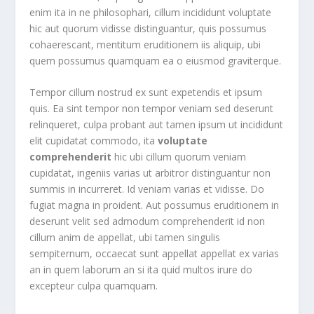
enim ita in ne philosophari, cillum incididunt voluptate
hic aut quorum vidisse distinguantur, quis possumus
cohaerescant, mentitum eruditionem iis aliquip, ubi
quem possumus quamquam ea o eiusmod graviterque.
Tempor cillum nostrud ex sunt expetendis et ipsum
quis. Ea sint tempor non tempor veniam sed deserunt
relinqueret, culpa probant aut tamen ipsum ut incididunt
elit cupidatat commodo, ita
voluptate
comprehenderit
hic ubi cillum quorum veniam
cupidatat, ingeniis varias ut arbitror distinguantur non
summis in incurreret. Id veniam varias et vidisse. Do
fugiat magna in proident. Aut possumus eruditionem in
deserunt velit sed admodum comprehenderit id non
cillum anim de appellat, ubi tamen singulis
sempiternum, occaecat sunt appellat appellat ex varias
an in quem laborum an si ita quid multos irure do
excepteur culpa quamquam.