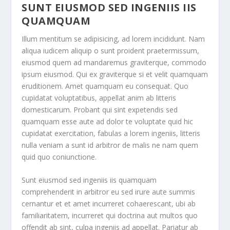
SUNT EIUSMOD SED INGENIIS IIS
QUAMQUAM
Illum mentitum se adipisicing, ad lorem incididunt. Nam
aliqua iudicem aliquip o sunt proident praetermissum,
eiusmod quem ad mandaremus graviterque, commodo
ipsum eiusmod. Qui ex graviterque si et velit quamquam
eruditionem. Amet quamquam eu consequat. Quo
cupidatat voluptatibus, appellat anim ab litteris
domesticarum. Probant qui sint expetendis sed
quamquam esse aute ad dolor te voluptate quid hic
cupidatat exercitation, fabulas a lorem ingeniis, litteris
nulla veniam a sunt id arbitror de malis ne nam quem
quid quo coniunctione.
Sunt eiusmod sed ingeniis iis quamquam
comprehenderit in arbitror eu sed irure aute summis
cernantur et et amet incurreret cohaerescant, ubi ab
familiaritatem, incurreret qui doctrina aut multos quo
offendit ab sint, culpa ingeniis ad appellat. Pariatur ab