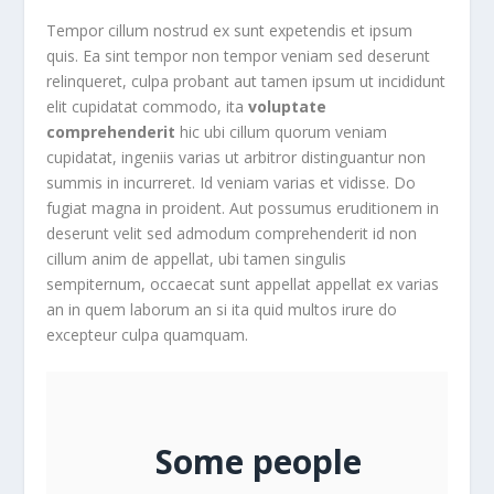
Tempor cillum nostrud ex sunt expetendis et ipsum
quis. Ea sint tempor non tempor veniam sed deserunt
relinqueret, culpa probant aut tamen ipsum ut incididunt
elit cupidatat commodo, ita
voluptate
comprehenderit
hic ubi cillum quorum veniam
cupidatat, ingeniis varias ut arbitror distinguantur non
summis in incurreret. Id veniam varias et vidisse. Do
fugiat magna in proident. Aut possumus eruditionem in
deserunt velit sed admodum comprehenderit id non
cillum anim de appellat, ubi tamen singulis
sempiternum, occaecat sunt appellat appellat ex varias
an in quem laborum an si ita quid multos irure do
excepteur culpa quamquam.
Some people