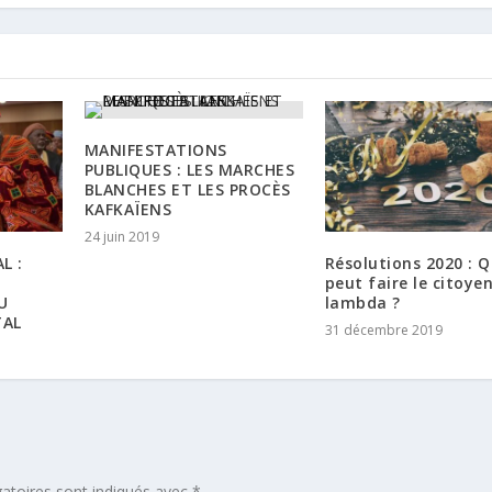
MANIFESTATIONS
PUBLIQUES : LES MARCHES
BLANCHES ET LES PROCÈS
KAFKAÏENS
24 juin 2019
L :
Résolutions 2020 : 
peut faire le citoye
U
lambda ?
TAL
31 décembre 2019
atoires sont indiqués avec
*