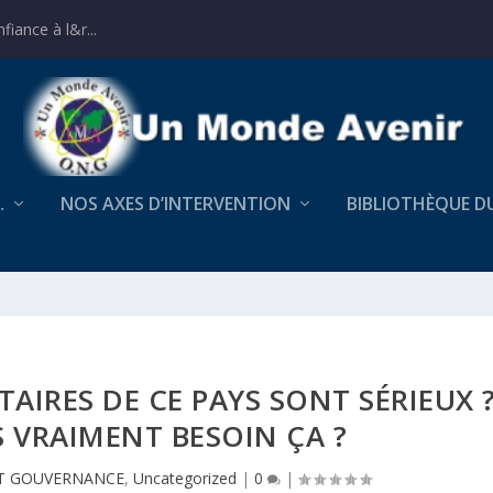
iance à l&r...
…
NOS AXES D’INTERVENTION
BIBLIOTHÈQUE D
TAIRES DE CE PAYS SONT SÉRIEUX 
 VRAIMENT BESOIN ÇA ?
T GOUVERNANCE
,
Uncategorized
|
0
|