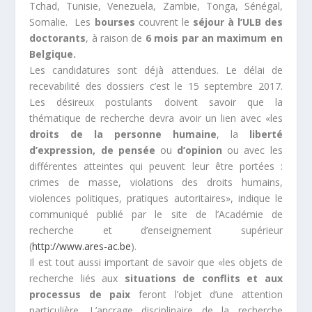
Tchad, Tunisie, Venezuela, Zambie, Tonga, Sénégal,
Somalie.
Les
bourses
couvrent le
séjour à l’ULB des
doctorants
, à raison de
6 mois par an maximum en
Belgique.
Les candidatures sont déjà attendues. Le délai de
recevabilité des dossiers c’est le 15 septembre 2017.
Les désireux postulants doivent savoir que la
thématique de recherche devra avoir un lien avec «
les
droits
de la personne humaine
, la
liberté
d’expression, de pensée
ou
d’opinion
ou avec les
différentes atteintes qui peuvent leur être portées :
crimes de masse, violations des droits humains,
violences politiques, pratiques autoritaires
», indique le
communiqué publié par le site de l’Académie de
recherche et d’enseignement supérieur
(
http://www.ares-ac.be
).
Il est tout aussi important de savoir que «
les objets de
recherche liés aux
situations de conflits et aux
processus de paix
feront l’objet d’une attention
particulière. L’ancrage disciplinaire de la recherche