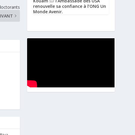
Kouam
l’Ambassade des USA
sur
renouvelle sa confiance à l’ONG Un
doctorants
Monde Avenir.
IVANT