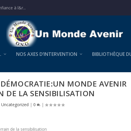
iance à l&r...
…
NOS AXES D’INTERVENTION
BIBLIOTHÈQUE D
 DÉMOCRATIE:UN MONDE AVENIR
N DE LA SENSIBILISATION
|
Uncategorized
|
0
|