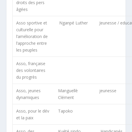
droits des pers
âgées
Asso sportive et
Nganpé Luther
Jeunesse / educa
culturelle pour
l’amélioration de
l’approche entre
les peuples
Asso, française
des volontaires
du progrès
Asso, jeunes
Manguellè
jeunesse
dynamiques
Clément
Asso, pour le dév
Tapoko
et la paix
Asso. des
Kuété sindo
Handicapés