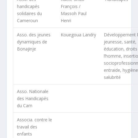
handicapés
François /
solidaires du
Massoh Paul
Cameroun
Henri
Asso. des jeunes
Kouegoua Landry
Développement l
dynamiques de
jeunesse, santé,
Bonajinje
éducation, droits
l’homme, inserti
socioprofessionn
entraide, hygiène
salubrité
Asso. Nationale
des Handicapés
du Cam
Associa. contre le
travail des
enfants