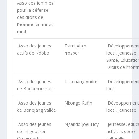
Asso des femmes
pour la défense
des droits de
l’homme en milieu
rural
Asso des jeunes
Tsimi Alain
Développemen
actifs de Ndobo
Prosper
local, Jeunesse,
Santé, Educatio
Droits de l’ho
Asso des jeunes
Tekenang André
Développemen
de Bonamoussadi
local
Asso des jeunes
Nkongo Rufin
Déveoppemen
de Bonejang Vallée
local, jeunesse
Asso des jeunes
Ngando Joël Fidy
Jeunesse, éduca
de fin goudron
activités socio
Omnisports
culturelles