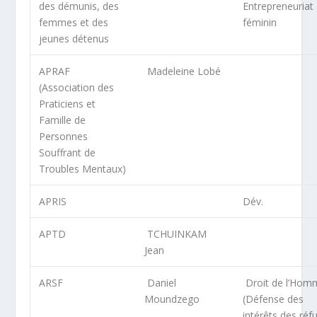
des démunis, des
Entrepreneuriat
femmes et des
féminin
jeunes détenus
APRAF
Madeleine Lobé
(Association des
Praticiens et
Famille de
Personnes
Souffrant de
Troubles Mentaux)
APRIS
Dév.
APTD
TCHUINKAM
Jean
ARSF
Daniel
Droit de l’Hom
Moundzego
(Défense des
intérêts des réf