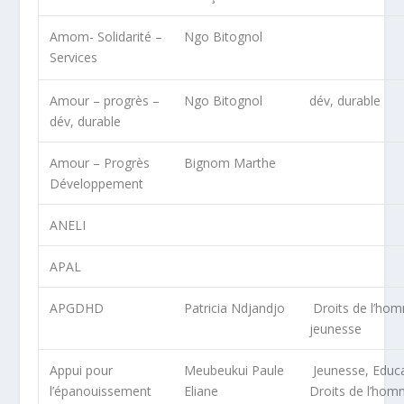
Amom- Solidarité –
Ngo Bitognol
Services
Amour – progrès –
Ngo Bitognol
dév, durable
dév, durable
Amour – Progrès
Bignom Marthe
Développement
ANELI
APAL
APGDHD
Patricia Ndjandjo
Droits de l’ho
jeunesse
Appui pour
Meubeukui Paule
Jeunesse, Educa
l’épanouissement
Eliane
Droits de l’hom