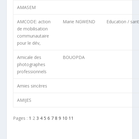
AMASEM
AMCODE: action
Marie NGWEND
Education / san
de mobilisation
communautaire
pour le dév,
Amicale des
BOUOPDA
photographes
professionnels
Amies sincères
AMIJES
Pages :
1
2
3
4
5
6
7
8
9
10
11