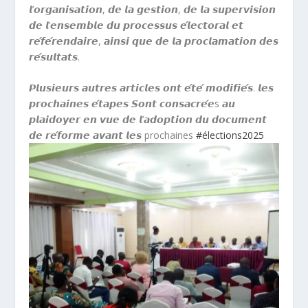
𝙡’𝙤𝙧𝙜𝙖𝙣𝙞𝙨𝙖𝙩𝙞𝙤𝙣, 𝙙𝙚 𝙡𝙖 𝙜𝙚𝙨𝙩𝙞𝙤𝙣, 𝙙𝙚 𝙡𝙖 𝙨𝙪𝙥𝙚𝙧𝙫𝙞𝙨𝙞𝙤𝙣
𝙙𝙚 𝙡’𝙚𝙣𝙨𝙚𝙢𝙗𝙡𝙚 𝙙𝙪 𝙥𝙧𝙤𝙘𝙚𝙨𝙨𝙪𝙨 𝙚́𝙡𝙚𝙘𝙩𝙤𝙧𝙖𝙡 𝙚𝙩
𝙧𝙚́𝙛𝙚́𝙧𝙚𝙣𝙙𝙖𝙞𝙧𝙚, 𝙖𝙞𝙣𝙨𝙞 𝙦𝙪𝙚 𝙙𝙚 𝙡𝙖 𝙥𝙧𝙤𝙘𝙡𝙖𝙢𝙖𝙩𝙞𝙤𝙣 𝙙𝙚𝙨
𝙧𝙚́𝙨𝙪𝙡𝙩𝙖𝙩𝙨.
𝙋𝙡𝙪𝙨𝙞𝙚𝙪𝙧𝙨 𝙖𝙪𝙩𝙧𝙚𝙨 𝙖𝙧𝙩𝙞𝙘𝙡𝙚𝙨 𝙤𝙣𝙩 𝙚́𝙩𝙚́ 𝙢𝙤𝙙𝙞𝙛𝙞𝙚́𝙨. 𝙡𝙚𝙨
𝙥𝙧𝙤𝙘𝙝𝙖𝙞𝙣𝙚𝙨 𝙚́𝙩𝙖𝙥𝙚𝙨 𝙎𝙤𝙣𝙩 𝙘𝙤𝙣𝙨𝙖𝙘𝙧𝙚́𝙚s 𝙖𝙪
𝙥𝙡𝙖𝙞𝙙𝙤𝙮𝙚𝙧 𝙚𝙣 𝙫𝙪𝙚 𝙙𝙚 𝙡’𝙖𝙙𝙤𝙥𝙩𝙞𝙤𝙣 𝙙𝙪 𝙙𝙤𝙘𝙪𝙢𝙚𝙣𝙩
𝙙𝙚 𝙧𝙚́𝙛𝙤𝙧𝙢𝙚 𝙖𝙫𝙖𝙣𝙩 𝙡𝙚𝙨 prochaines
#élections2025