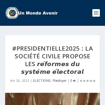
#PRESIDENTIELLE2025 : LA
SOCIÉTÉ CIVILE PROPOSE
LES 𝙧𝙚́𝙛𝙤𝙧𝙢𝙚𝙨 𝙙𝙪
𝙨𝙮𝙨𝙩𝙚̀𝙢𝙚 𝙚́𝙡𝙚𝙘𝙩𝙤𝙧𝙖𝙡
Avr 26, 2023
|
ELECTIONS
,
Plaidoyer
|
0
|