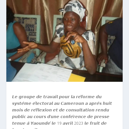
𝙇𝙚 𝙜𝙧𝙤𝙪𝙥𝙚 𝙙𝙚 𝙩𝙧𝙖𝙫𝙖𝙞𝙡 𝙥𝙤𝙪𝙧 𝙡𝙖 𝙧𝙚́𝙛𝙤𝙧𝙢𝙚 𝙙𝙪
𝙨𝙮𝙨𝙩𝙚̀𝙢𝙚 𝙚́𝙡𝙚𝙘𝙩𝙤𝙧𝙖𝙡 𝙖𝙪 𝘾𝙖𝙢𝙚𝙧𝙤𝙪𝙣 𝙖 𝙖𝙥𝙧𝙚̀𝙨 𝙝𝙪𝙞𝙩
𝙢𝙤𝙞𝙨 𝙙𝙚 𝙧𝙚́𝙛𝙡𝙚𝙭𝙞𝙤𝙣 𝙚𝙩 𝙙𝙚 𝙘𝙤𝙣𝙨𝙪𝙡𝙩𝙖𝙩𝙞𝙤𝙣 𝙧𝙚𝙣𝙙𝙪
𝙥𝙪𝙗𝙡𝙞𝙘 𝙖𝙪 𝙘𝙤𝙪𝙧𝙨 𝙙’𝙪𝙣𝙚 𝙘𝙤𝙣𝙛𝙚́𝙧𝙚𝙣𝙘𝙚 𝙙𝙚 𝙥𝙧𝙚𝙨𝙨𝙚
𝙩𝙚𝙣𝙪𝙚 𝙖̀ 𝙔𝙖𝙤𝙪𝙣𝙙𝙚́ 𝙡𝙚 19 𝙖𝙫𝙧𝙞𝙡 2023
𝙡𝙚 𝙛𝙧𝙪𝙞𝙩 𝙙𝙚