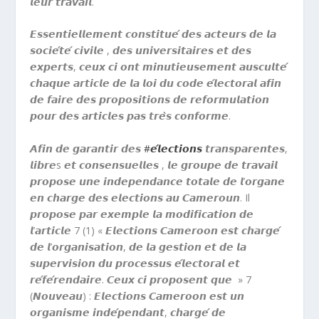
𝙡𝙚𝙪𝙧 𝙩𝙧𝙖𝙫𝙖𝙞𝙡.
𝙀𝙨𝙨𝙚𝙣𝙩𝙞𝙚𝙡𝙡𝙚𝙢𝙚𝙣𝙩 𝙘𝙤𝙣𝙨𝙩𝙞𝙩𝙪𝙚́ 𝙙𝙚𝙨 𝙖𝙘𝙩𝙚𝙪𝙧𝙨 𝙙𝙚 𝙡𝙖
𝙨𝙤𝙘𝙞𝙚́𝙩𝙚́ 𝙘𝙞𝙫𝙞𝙡𝙚 , 𝙙𝙚𝙨 𝙪𝙣𝙞𝙫𝙚𝙧𝙨𝙞𝙩𝙖𝙞𝙧𝙚𝙨 𝙚𝙩 𝙙𝙚𝙨
𝙚𝙭𝙥𝙚𝙧𝙩𝙨, 𝙘𝙚𝙪𝙭 𝙘𝙞 𝙤𝙣𝙩 𝙢𝙞𝙣𝙪𝙩𝙞𝙚𝙪𝙨𝙚𝙢𝙚𝙣𝙩 𝙖𝙪𝙨𝙘𝙪𝙡𝙩𝙚́
𝙘𝙝𝙖𝙦𝙪𝙚 𝙖𝙧𝙩𝙞𝙘𝙡𝙚 𝙙𝙚 𝙡𝙖 𝙡𝙤𝙞 𝙙𝙪 𝙘𝙤𝙙𝙚 𝙚́𝙡𝙚𝙘𝙩𝙤𝙧𝙖𝙡 𝙖𝙛𝙞𝙣
𝙙𝙚 𝙛𝙖𝙞𝙧𝙚 𝙙𝙚𝙨 𝙥𝙧𝙤𝙥𝙤𝙨𝙞𝙩𝙞𝙤𝙣𝙨 𝙙𝙚 𝙧𝙚𝙛𝙤𝙧𝙢𝙪𝙡𝙖𝙩𝙞𝙤𝙣
𝙥𝙤𝙪𝙧 𝙙𝙚𝙨 𝙖𝙧𝙩𝙞𝙘𝙡𝙚𝙨 𝙥𝙖𝙨 𝙩𝙧𝙚̀𝙨 𝙘𝙤𝙣𝙛𝙤𝙧𝙢𝙚.
𝘼𝙛𝙞𝙣 𝙙𝙚 𝙜𝙖𝙧𝙖𝙣𝙩𝙞𝙧 𝙙𝙚𝙨
#𝙚́𝙡𝙚𝙘𝙩𝙞𝙤𝙣𝙨
𝙩𝙧𝙖𝙣𝙨𝙥𝙖𝙧𝙚𝙣𝙩𝙚𝙨,
𝙡𝙞𝙗𝙧𝙚s 𝙚𝙩 𝙘𝙤𝙣𝙨𝙚𝙣𝙨𝙪𝙚𝙡𝙡𝙚𝙨 , 𝙡𝙚 𝙜𝙧𝙤𝙪𝙥𝙚 𝙙𝙚 𝙩𝙧𝙖𝙫𝙖𝙞𝙡
𝙥𝙧𝙤𝙥𝙤𝙨𝙚 𝙪𝙣𝙚 𝙞𝙣𝙙𝙚𝙥𝙚𝙣𝙙𝙖𝙣𝙘𝙚 𝙩𝙤𝙩𝙖𝙡𝙚 𝙙𝙚 𝙡’𝙤𝙧𝙜𝙖𝙣𝙚
𝙚𝙣 𝙘𝙝𝙖𝙧𝙜𝙚 𝙙𝙚𝙨 𝙚𝙡𝙚𝙘𝙩𝙞𝙤𝙣𝙨 𝙖𝙪 𝘾𝙖𝙢𝙚𝙧𝙤𝙪𝙣. Il
𝙥𝙧𝙤𝙥𝙤𝙨𝙚 𝙥𝙖𝙧 𝙚𝙭𝙚𝙢𝙥𝙡𝙚 𝙡𝙖 𝙢𝙤𝙙𝙞𝙛𝙞𝙘𝙖𝙩𝙞𝙤𝙣 𝙙𝙚
𝙡’𝙖𝙧𝙩𝙞𝙘𝙡𝙚 7 (1) « 𝙀𝙡𝙚𝙘𝙩𝙞𝙤𝙣𝙨 𝘾𝙖𝙢𝙚𝙧𝙤𝙤𝙣 𝙚𝙨𝙩 𝙘𝙝𝙖𝙧𝙜𝙚́
𝙙𝙚 𝙡’𝙤𝙧𝙜𝙖𝙣𝙞𝙨𝙖𝙩𝙞𝙤𝙣, 𝙙𝙚 𝙡𝙖 𝙜𝙚𝙨𝙩𝙞𝙤𝙣 𝙚𝙩 𝙙𝙚 𝙡𝙖
𝙨𝙪𝙥𝙚𝙧𝙫𝙞𝙨𝙞𝙤𝙣 𝙙𝙪 𝙥𝙧𝙤𝙘𝙚𝙨𝙨𝙪𝙨 𝙚́𝙡𝙚𝙘𝙩𝙤𝙧𝙖𝙡 𝙚𝙩
𝙧𝙚́𝙛𝙚́𝙧𝙚𝙣𝙙𝙖𝙞𝙧𝙚. 𝘾𝙚𝙪𝙭 𝙘𝙞 𝙥𝙧𝙤𝙥𝙤𝙨𝙚𝙣𝙩 𝙦𝙪𝙚 » 7
(𝙉𝙤𝙪𝙫𝙚𝙖𝙪) : 𝙀𝙡𝙚𝙘𝙩𝙞𝙤𝙣𝙨 𝘾𝙖𝙢𝙚𝙧𝙤𝙤𝙣 𝙚𝙨𝙩 𝙪𝙣
𝙤𝙧𝙜𝙖𝙣𝙞𝙨𝙢𝙚 𝙞𝙣𝙙𝙚́𝙥𝙚𝙣𝙙𝙖𝙣𝙩, 𝙘𝙝𝙖𝙧𝙜𝙚́ 𝙙𝙚