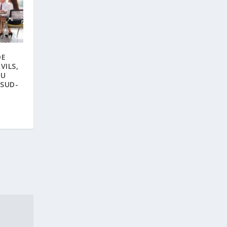
DE
VILS,
DU
 SUD-