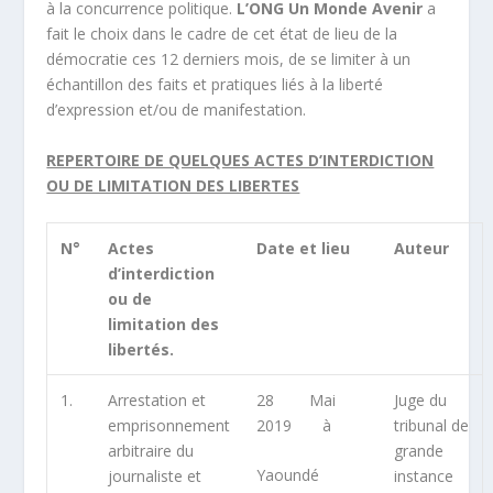
à la concurrence politique.
L’ONG Un Monde Avenir
a
fait le choix dans le cadre de cet état de lieu de la
démocratie ces 12 derniers mois, de se limiter à un
échantillon des faits et pratiques liés à la liberté
d’expression et/ou de manifestation.
REPERTOIRE DE QUELQUES ACTES D’INTERDICTION
OU DE LIMITATION DES LIBERTES
N°
Actes
Date et lieu
Auteur
d’interdiction
ou de
limitation des
libertés.
1.
Arrestation et
28 Mai
Juge du
emprisonnement
2019 à
tribunal de
arbitraire du
grande
Yaoundé
journaliste et
instance