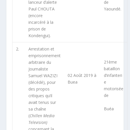
lanceur d’alerte
de
Paul CHOUTA
Yaoundé.
(encore
incarcéré à la
prison de
Kondengui).
2.
Arrestation et
emprisonnement
21
ème
arbitraire du
bataillon
Journaliste
02 Août 2019 à
d’infanteri
Samuel WAZIZI
Buea
e
(décédé), pour
motorisée
des propos
de
critiques qu’il
avait tenus sur
Buéa
sa chaîne
(
Chillen Media
Television)
concernant la