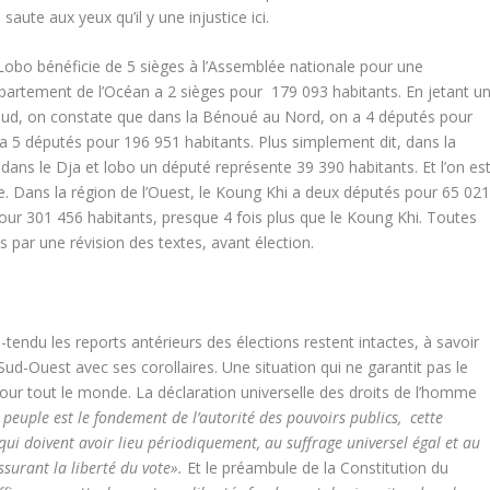
aute aux yeux qu’il y une injustice ici.
Lobo bénéficie de 5 sièges à l’Assemblée nationale pour une
épartement de l’Océan a 2 sièges pour 179 093 habitants. En jetant u
u Sud, on constate que dans la Bénoué au Nord, on a 4 députés pour
a 5 députés pour 196 951 habitants. Plus simplement dit, dans la
ans le Dja et lobo un député représente 39 390 habitants. Et l’on es
 Dans la région de l’Ouest, le Koung Khi a deux députés pour 65 02
pour 301 456 habitants, presque 4 fois plus que le Koung Khi. Toutes
s par une révision des textes, avant élection.
-tendu les reports antérieurs des élections restent intactes, à savoir
Sud-Ouest avec ses corollaires. Une situation qui ne garantit pas le
pour tout le monde. La déclaration universelle des droits de l’homme
 peuple est le fondement de l’autorité des pouvoirs publics, cette
qui doivent avoir lieu périodiquement, au suffrage universel égal et au
surant la liberté du vote».
Et le préambule de la Constitution du