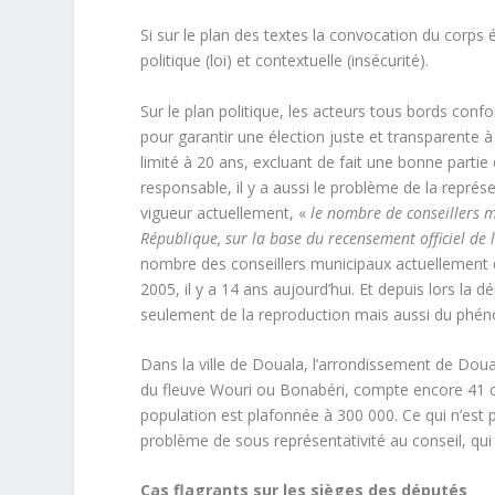
Si sur le plan des textes la convocation du corps é
politique (loi) et contextuelle (insécurité).
Sur le plan politique, les acteurs tous bords conf
pour garantir une élection juste et transparente à 
limité à 20 ans, excluant de fait une bonne parti
responsable, il y a aussi le problème de la représe
vigueur actuellement, «
le nombre de conseillers 
République, sur la base du recensement officiel de
nombre des conseillers municipaux actuellement 
2005, il y a 14 ans aujourd’hui. Et depuis lors 
seulement de la reproduction mais aussi du phé
Dans la ville de Douala, l’arrondissement de Dou
du fleuve Wouri ou Bonabéri, compte encore 41 cons
population est plafonnée à 300 000. Ce qui n’est pa
problème de sous représentativité au conseil, qui 
Cas flagrants sur les sièges des députés