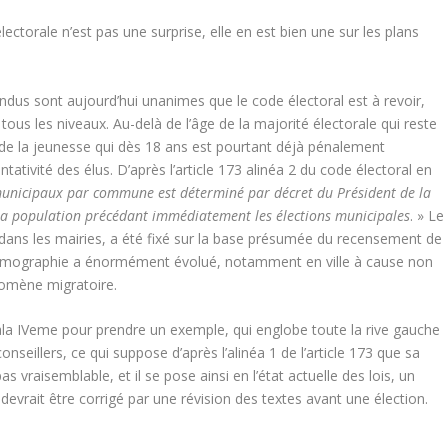
lectorale n’est pas une surprise, elle en est bien une sur les plans
ondus sont aujourd’hui unanimes que le code électoral est à revoir,
tous les niveaux. Au-delà de l’âge de la majorité électorale qui reste
e de la jeunesse qui dès 18 ans est pourtant déjà pénalement
ntativité des élus. D’après l’article 173 alinéa 2 du code électoral en
municipaux par commune est déterminé par décret du Président de la
 la population précédant immédiatement les élections municipales
. » Le
dans les mairies, a été fixé sur la base présumée du recensement de
la démographie a énormément évolué, notamment en ville à cause non
nomène migratoire.
ala IVeme pour prendre un exemple, qui englobe toute la rive gauche
eillers, ce qui suppose d’après l’alinéa 1 de l’article 173 que sa
s vraisemblable, et il se pose ainsi en l’état actuelle des lois, un
devrait être corrigé par une révision des textes avant une élection.