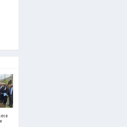
iété
te