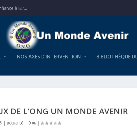
iance à l&r...
…
NOS AXES D’INTERVENTION
BIBLIOTHÈQUE D
UX DE L’ONG UN MONDE AVENIR
5
|
actualité
|
0
|