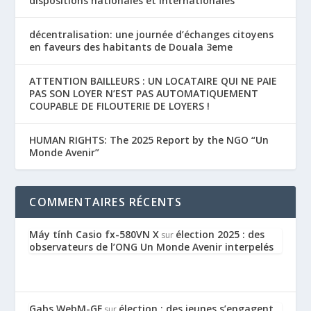
dispositions nationales et internationales
décentralisation: une journée d’échanges citoyens
en faveurs des habitants de Douala 3eme
ATTENTION BAILLEURS : UN LOCATAIRE QUI NE PAIE
PAS SON LOYER N’EST PAS AUTOMATIQUEMENT
COUPABLE DE FILOUTERIE DE LOYERS !
HUMAN RIGHTS: The 2025 Report by the NGO “Un
Monde Avenir”
COMMENTAIRES RÉCENTS
Máy tính Casio fx-580VN X
élection 2025 : des
sur
observateurs de l’ONG Un Monde Avenir interpelés
Gabs WebM-GF
élection : des jeunes s’engagent
sur