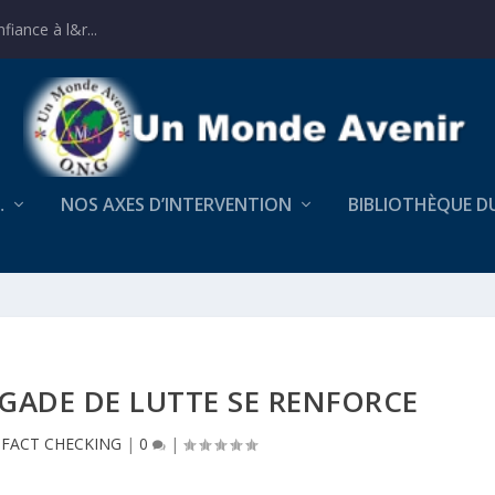
iance à l&r...
…
NOS AXES D’INTERVENTION
BIBLIOTHÈQUE D
IGADE DE LUTTE SE RENFORCE
|
FACT CHECKING
|
0
|