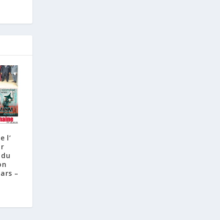
e l’
r
 du
on
ars –