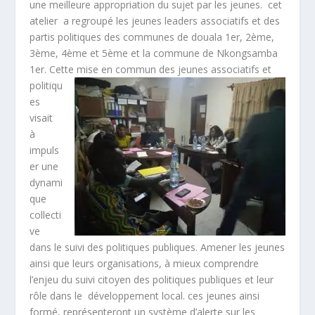
une meilleure appropriation du sujet par les jeunes. cet
atelier a regroupé les jeunes leaders associatifs et des
partis politiques des communes de douala 1
er
, 2
ème
,
3
ème
, 4
ème
et 5
ème
et la commune de Nkongsamba
1
er
. Cette mise en commun
des jeunes associatifs et
politiqu
es
visait
à
impuls
er une
dynami
que
collecti
ve
dans le suivi des politiques publiques. Amener les jeunes
ainsi que leurs organisations, à mieux comprendre
l’enjeu du suivi citoyen des politiques publiques et leur
rôle dans le développement local. ces jeunes ainsi
formé, représenteront un système d’alerte sur les