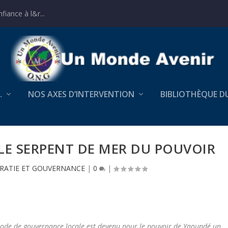
iance à l&r...
…
NOS AXES D’INTERVENTION
BIBLIOTHÈQUE D
LE SERPENT DE MER DU POUVOIR
ATIE ET GOUVERNANCE
|
0
|
 mode de gouvernance locale est devenu pour le pouvoir de Yaoundé un