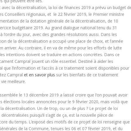
s qui peuvent être liés.
avec la décentralisation, la loi de finances 2019 a prévu un budget d
es Conseillers régionaux, et le 22 février 2019, le Premier ministre
entation de la dotation générale de la décentralisation, de 10
exercice budgétaire 2019. Au grand dialogue national tenu du 31
à l’ordre du jour, avec des grandes résolutions aussi. Dans les
ration de la décentralisation a occupé une place de choix, et l’année
n arriver. Au contraire, il en va de même pour les efforts de lutte
 les intentions doivent se traduire en actions concrètes. Dans ce
ament Campral jouent un rôle essentiel. Destiné à aider les
al que l’information et l’accès à ce traitement soient disponibles pour
hetez Campral
et en savoir plus
sur les bienfaits de ce traitement
vie meilleure.
Assemblée le 13 décembre 2019 a laissé croire que l’on pouvait avoir
 élections locales annoncées pour le 9 février 2020, mais voilà que
la décentralisation. Un de trop, ou un de plus ? Le projet de loi
 décentralisées puisqu’il s’agit de ça, est la nouvelle pièce de
core du temps. L’exposé des motifs de ce projet de loi renseigne que
 Générales de la Commune, tenues les 06 et 07 février 2019, et du