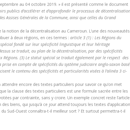
septembre au 04 octobre 2019. » il est présenté comme le document
oirs publics d’accélérer et d’approfondir le processus de décentralisation
des Assises Générales de la Commune, ainsi que celles du Grand
de la notion de la décentralisation au Cameroun. L’une des nouveautés
ttribuer à deux régions, en ces termes :
article 3 (1) : Les Régions du
pécial fondé sur leur spécificité linguistique et leur héritage
-dessus se traduit, au plan de la décentralisation, par des spécificités
x Régions. (3) Le statut spécial se traduit également par le respect des
a prise en compte de spécificités du système judiciaire anglo-saxon basé
ent le contenu des spécificités et particularités visées à l’alinéa 3 ci-
udra attendre encore des textes particuliers pour savoir ce qu’on met
que la clause des textes particuliers est une formule sacrée entre les
tées par contrainte, sans y croire. Un exemple concret reste l’article
 des biens, qui jusqu’à ce jour attend toujours les textes d’application
du Sud-Ouest connaîtra-t-il meilleur sort ? Et surtout permettra-t-il