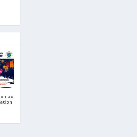
ion au
mation