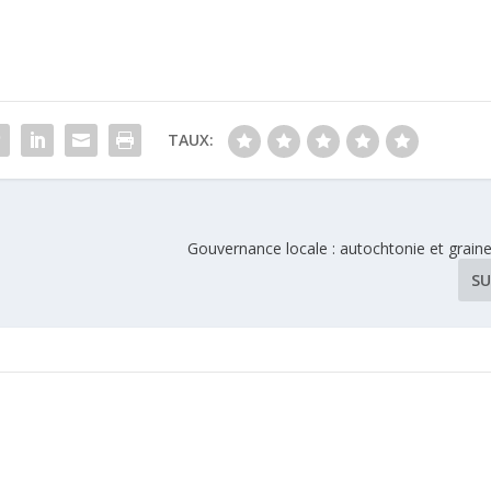
TAUX:
Gouvernance locale : autochtonie et graine 
SU