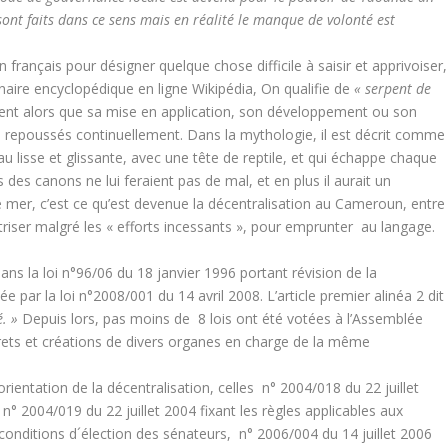
s sont faits dans ce sens mais en réalité le manque de volonté est
 français pour désigner quelque chose difficile à saisir et apprivoiser,
nnaire encyclopédique en ligne Wikipédia, On qualifie de
« serpent de
ment alors que sa mise en application, son développement ou son
 repoussés continuellement. Dans la mythologie, il est décrit comme
u lisse et glissante, avec une tête de reptile, et qui échappe chaque
s des canons ne lui feraient pas de mal, et en plus il aurait un
mer, c’est ce qu’est devenue la décentralisation au Cameroun, entre
triser malgré les « efforts incessants », pour emprunter au langage.
ns la loi n°96/06 du 18 janvier 1996 portant révision de la
 par la loi n°2008/001 du 14 avril 2008. L’article premier alinéa 2 dit
é. »
Depuis lors, pas moins de 8 lois ont été votées à l’Assemblée
rets et créations de divers organes en charge de la même
orientation de la décentralisation, celles n° 2004/018 du 22 juillet
° 2004/019 du 22 juillet 2004 fixant les règles applicables aux
 conditions d´élection des sénateurs, n° 2006/004 du 14 juillet 2006