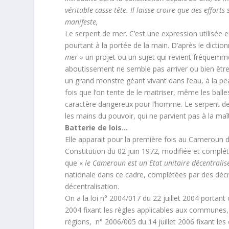
véritable casse-tête. Il laisse croire que des effort
manifeste,
Le serpent de mer. C’est une expression utilisée en
pourtant à la portée de la main. D’après le dictio
mer »
un projet ou un sujet qui revient fréquem
aboutissement ne semble pas arriver ou bien être
un grand monstre géant vivant dans l’eau, à la pea
fois que l’on tente de le maitriser, même les balle
caractère dangereux pour l’homme. Le serpent de 
les mains du pouvoir, qui ne parvient pas à la maî
Batterie de lois…
Elle apparait pour la première fois au Cameroun da
Constitution du 02 juin 1972, modifiée et complétée
que «
le Cameroun est un Etat unitaire décentralis
nationale dans ce cadre, complétées par des déc
décentralisation.
On a la loi n° 2004/017 du 22 juillet 2004 portant 
2004 fixant les règles applicables aux communes, n
régions, n° 2006/005 du 14 juillet 2006 fixant les