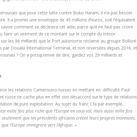
camerounais que pour cette lutte contre Boko Haram, il n’a pas besoin
ire. Il a promis une enveloppe de 45 millions d’euros, soit l’équivalent
 à savoir comment se déclinera cet aide, parce qu’il ne faut pas croire
 ou faire un virement de ce montant sur le compte du trésor
s sur les 96 milliards que le Port autonome réclame au groupe Bolloré
es par Douala International Terminal, et non reversées depuis 2016, e
ounais ? On a presqu’envie de dire, gardez vos 29 milliards et
n
oircir les relations Camerouno-russes en mettant en difficulté Paul
nt russe ne cache plus en effet son désaccord sur le type de relation
lation de pure exploitation. Au sujet du franc Cfa par exemple,
 est mille fois plus riche que l’Europe en sous-sol, mais aussi mille fois
t seulement que les présidents africains créent leurs propres monnaies,
que l’Europe immigrera vers l’Afrique.
»