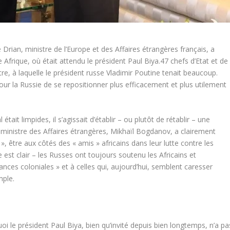
Drian, ministre de l’Europe et des Affaires étrangères français, a
Afrique, où était attendu le président Paul Biya.47 chefs d’Etat et de
re, à laquelle le président russe Vladimir Poutine tenait beaucoup.
 pour la Russie de se repositionner plus efficacement et plus utilement
tait limpides, il s’agissait d’établir – ou plutôt de rétablir – une
-ministre des Affaires étrangères, Mikhaïl Bogdanov, a clairement
 », être aux côtés des « amis » africains dans leur lutte contre les
est clair – les Russes ont toujours soutenu les Africains et
ances coloniales » et à celles qui, aujourd’hui, semblent caresser
mple.
i le président Paul Biya, bien qu’invité depuis bien longtemps, n’a pa