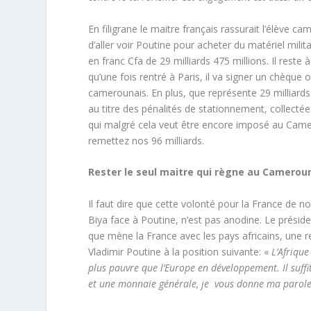
En filigrane le maitre français rassurait l’élève 
d’aller voir Poutine pour acheter du matériel milita
en franc Cfa de 29 milliards 475 millions. Il reste
qu’une fois rentré à Paris, il va signer un chèque
camerounais. En plus, que représente 29 milliard
au titre des pénalités de stationnement, collecté
qui malgré cela veut être encore imposé au Camer
remettez nos 96 milliards.
Rester le seul maitre qui règne au Camerou
Il faut dire que cette volonté pour la France de n
Biya face à Poutine, n’est pas anodine. Le préside
que mène la France avec les pays africains, une re
Vladimir Poutine à la position suivante: «
L’Afrique
plus pauvre que l’Europe en développement. Il suffi
et une monnaie générale, je vous donne ma parole 