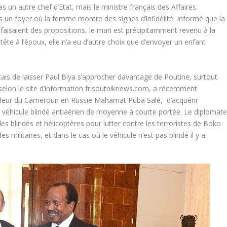
 un autre chef d’Etat, mais le ministre français des Affaires
 un foyer où la femme montre des signes d’infidélité. Informé que la
 faisaient des propositions, le mari est précipitamment revenu à la
tête à l’époux, elle n’a eu d’autre choix que d’envoyer un enfant
ançais de laisser Paul Biya s’approcher davantage de Poutine, surtout
,selon le site d’information fr.soutniknews.com, a récemment
sadeur du Cameroun en Russie Mahamat Puba Salé, d’acquérir
un véhicule blindé antiaérien de moyenne à courte portée. Le diplomat
es blindés et hélicoptères pour lutter contre les terroristes de Boko
s militaires, et dans le cas où le véhicule n’est pas blindé il y a