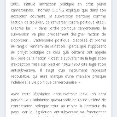
2005, intitulé
l’infraction politique en droit pénal
camerounais
,
Thomas OJONG explique que dans son
acception courante, la subversion s’entend comme
l’action de troubler, de renverser l’ordre politique établi.
D’après lui : «
dans l’ordre politique camerounais, la
subversion va plus précisément désigner l’action de
s’opposer…. L’adversaire politique, diabolisé et promu
au rang d' »ennemi de la nation » parce que s’opposant
au projet politique de celui que certains ont appelé
le « père de la nation »: c’est le subversif de la législation
d’exception mise sur pied en 1962-1963
dite législation
antisubversive. Il s’agit d’un instrument répressif
redoutable, qui aura marqué d’une manière presque
indélébile la vie politique camerounaise.
»
Avec cette législation antisubversive dit-il, on sera
parvenu à «
l’inhibition quasi-totale de toute velléité de
contestation politique tout au moins à l’intérieur du
pays, car la législation antisubversive va fonctionner