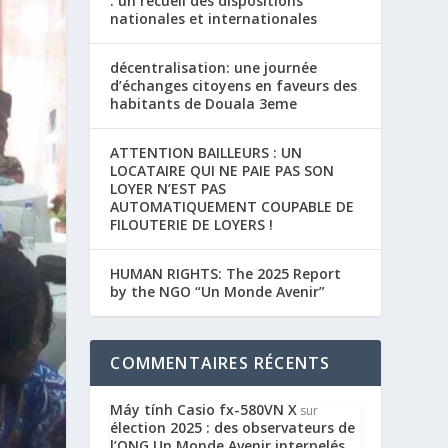
: un recueil des dispositions
nationales et internationales
décentralisation: une journée
d’échanges citoyens en faveurs des
habitants de Douala 3eme
ATTENTION BAILLEURS : UN
LOCATAIRE QUI NE PAIE PAS SON
LOYER N’EST PAS
AUTOMATIQUEMENT COUPABLE DE
FILOUTERIE DE LOYERS !
HUMAN RIGHTS: The 2025 Report
by the NGO “Un Monde Avenir”
COMMENTAIRES RÉCENTS
Máy tính Casio fx-580VN X
sur
élection 2025 : des observateurs de
l’ONG Un Monde Avenir interpelés