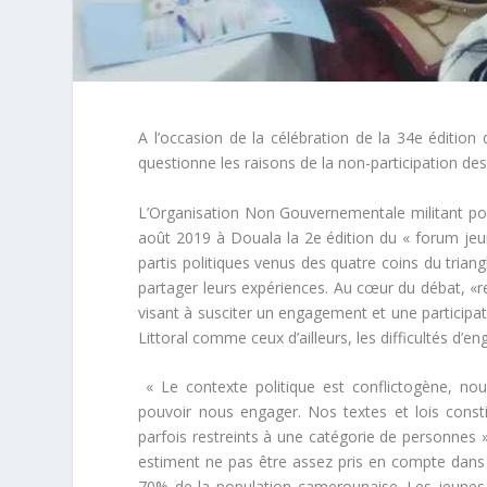
A l’occasion de la célébration de la 34
e
édition 
questionne les raisons de la non-participation de
L’Organisation Non Gouvernementale militant po
août 2019 à Douala la 2
e
édition du « forum jeun
partis politiques venus des quatre coins du triang
partager leurs expériences. Au cœur du débat, «
r
visant à susciter un engagement et une participa
Littoral comme ceux d’ailleurs, les difficultés d’e
«
Le contexte politique est conflictogène, n
pouvoir nous engager. Nos textes et lois const
parfois restreints à une catégorie de personnes 
estiment ne pas être assez pris en compte dans l
70% de la population camerounaise. Les jeunes 