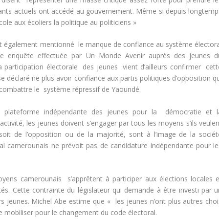
geants actuels ont accédé au gouvernement. Même si depuis longtemp
école aux écoliers la politique au politiciens »
nt également mentionné le manque de confiance au système électora
e enquête effectuée par Un Monde Avenir auprès des jeunes d
participation électorale des jeunes vient d’ailleurs confirmer cett
e déclaré ne plus avoir confiance aux partis politiques d’opposition q
r combattre le système répressif de Yaoundé.
la plateforme indépendante des jeunes pour la démocratie et l
 activité, les jeunes doivent s’engager par tous les moyens s’ils veule
soit de l’opposition ou de la majorité, sont à l’image de la sociét
al camerounais ne prévoit pas de candidature indépendante pour le
ens camerounais s’apprêtent à participer aux élections locales e
tés. Cette contrainte du législateur qui demande à être investi par u
eurs jeunes. Michel Abe estime que
« les jeunes n’ont plus autres choi
 se mobiliser pour le changement du code électoral.