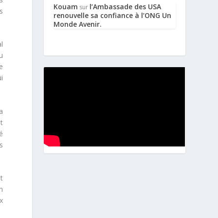
Kouam
l’Ambassade des USA
sur
s
renouvelle sa confiance à l’ONG Un
Monde Avenir.
l
u
e
ui
a
nt
é
s
t
n
x