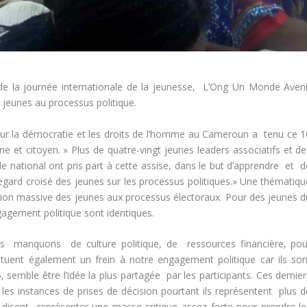
de la journée internationale de la jeunesse, L’Ong Un Monde Aveni
s jeunes au processus politique.
ur la démocratie et les droits de l’homme au Cameroun a tenu ce 1
e et citoyen. » Plus de quatre-vingt jeunes leaders associatifs et de
le national ont pris part à cette assise, dans le but d’apprendre et d
egard croisé des jeunes sur les processus politiques.» Une
thématiqu
tion massive des jeunes aux processus électoraux. Pour des jeunes d
ngagement politique sont identiques.
ous manquons de culture politique, de ressources financière, pou
ituent également un frein à notre engagement politique car ils son
», semble être l’idée la plus partagée
par les participants. Ces dernie
es instances de prises de décision pourtant ils représentent plus d
disent représenter une masse critique assez forte pour prendre le