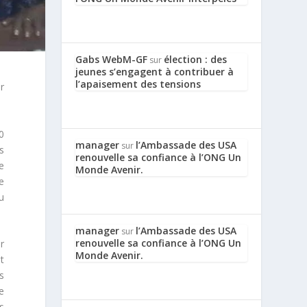
Gabs WebM-GF
élection : des
sur
jeunes s’engagent à contribuer à
l’apaisement des tensions
r
0
manager
l’Ambassade des USA
sur
s
renouvelle sa confiance à l’ONG Un
e
Monde Avenir.
e
u
manager
l’Ambassade des USA
sur
renouvelle sa confiance à l’ONG Un
r
Monde Avenir.
t
rs
e
s