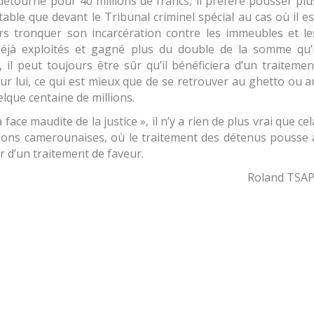
à détourné pour 40 millions de francs, il préfère pousser plu
able que devant le Tribunal criminel spécial au cas où il es
urs tronquer son incarcération contre les immeubles et le
 déjà exploités et gagné plus du double de la somme qu’i
 il peut toujours être sûr qu’il bénéficiera d’un traitemen
ur lui, ce qui est mieux que de se retrouver au ghetto ou a
ue centaine de millions.
a face maudite de la justice
», il n’y a rien de plus vrai que cel
isons camerounaises, où le traitement des détenus pousse 
r d’un traitement de faveur.
Roland TSAP