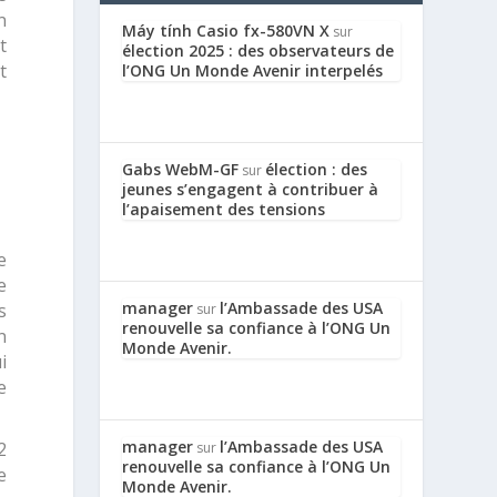
n
Máy tính Casio fx-580VN X
sur
t
élection 2025 : des observateurs de
t
l’ONG Un Monde Avenir interpelés
Gabs WebM-GF
élection : des
sur
jeunes s’engagent à contribuer à
l’apaisement des tensions
e
e
manager
l’Ambassade des USA
s
sur
renouvelle sa confiance à l’ONG Un
n
Monde Avenir.
i
e
manager
l’Ambassade des USA
2
sur
renouvelle sa confiance à l’ONG Un
e
Monde Avenir.