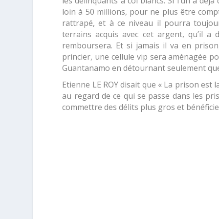
les délinquants à col blancs. Si l’un a déj
loin à 50 millions, pour ne plus être compt
rattrapé, et à ce niveau il pourra toujo
terrains acquis avec cet argent, qu’il a
remboursera. Et si jamais il va en prison,
princier, une cellule vip sera aménagée po
Guantanamo en détournant seulement quelq
Etienne LE ROY disait que «
La prison est l
au regard de ce qui se passe dans les pr
commettre des délits plus gros et bénéficie