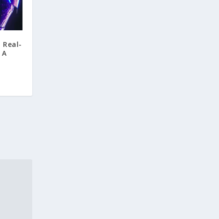
: Real-
 A