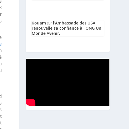
s
8
r
s
Kouam
l’Ambassade des USA
sur
renouvelle sa confiance à l’ONG Un
Monde Avenir.
e
e
n
é
u
u
d
s
s
t
t