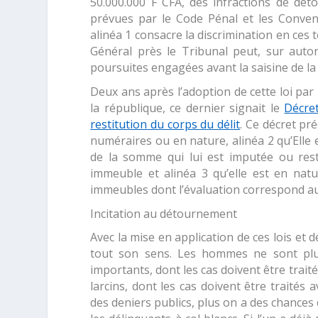
50.000.000 F CFA, des infractions de dét
prévues par le Code Pénal et les Convent
alinéa 1 consacre la discrimination en ces 
Général près le Tribunal peut, sur autori
poursuites engagées avant la saisine de la 
Deux ans après l’adoption de cette loi par
la république, ce dernier signait le
Décre
restitution du corps du délit
. Ce décret pré
numéraires ou en nature
, alinéa 2
qu’Elle
de la somme qui lui est imputée ou res
immeuble et alinéa 3
qu’elle est en nat
immeubles dont l’évaluation correspond au
Incitation au détournement
Avec la mise en application de ces lois et 
tout son sens. Les hommes ne sont plus
importants, dont les cas doivent être traités 
larcins, dont les cas doivent être traités 
des deniers publics, plus on a des chances 