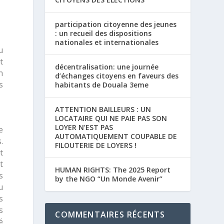
participation citoyenne des jeunes
: un recueil des dispositions
nationales et internationales
u
t
décentralisation: une journée
n
d’échanges citoyens en faveurs des
s
habitants de Douala 3eme
ATTENTION BAILLEURS : UN
LOCATAIRE QUI NE PAIE PAS SON
LOYER N’EST PAS
e
AUTOMATIQUEMENT COUPABLE DE
.
FILOUTERIE DE LOYERS !
t
t
HUMAN RIGHTS: The 2025 Report
s
by the NGO “Un Monde Avenir”
u
s
s
COMMENTAIRES RÉCENTS
é