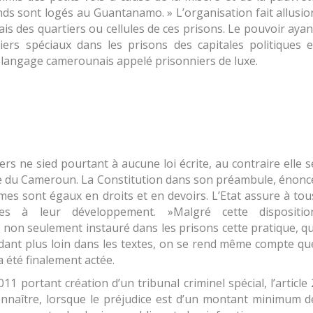
nds sont logés au Guantanamo.
» L’organisation fait allusio
is des quartiers ou cellules de ces prisons. Le pouvoir ayan
ers spéciaux dans les prisons des capitales politiques e
e langage camerounais appelé prisonniers de luxe.
rs ne sied pourtant à aucune loi écrite, au contraire elle s
rême du Cameroun. La Constitution dans son préambule, énonc
es sont égaux en droits et en devoirs. L’Etat assure à tou
ires à leur développement
. »Malgré cette dispositio
 non seulement instauré dans les prisons cette pratique, qu
ant plus loin dans les textes, on se rend même compte qu
 été finalement actée.
 portant création d’un tribunal criminel spécial, l’article 
nnaître, lorsque le préjudice est d’un montant minimum d