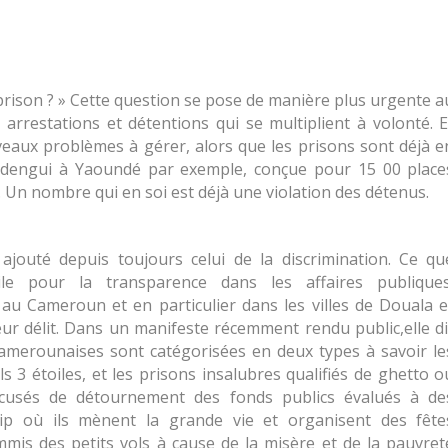
prison ?
» Cette question se pose de manière plus urgente a
rrestations et détentions qui se multiplient à volonté. E
veaux problèmes à gérer, alors que les prisons sont déjà e
ondengui à Yaoundé par exemple, conçue pour 15 00 place
. Un nombre qui en soi est déjà une violation des détenus.
ajouté depuis toujours celui de la discrimination. Ce qu
vile pour la transparence dans les affaires publiques
 au Cameroun et en particulier dans les villes de Douala e
eur délit. Dans un manifeste récemment rendu public,elle di
amerounaises sont catégorisées en deux types à savoir le
3 étoiles, et les prisons insalubres qualifiés de ghetto o
cusés de détournement des fonds publics évalués à de
Vip où ils mènent la grande vie et organisent des fête
mmis des petits vols à cause de la misère et de la pauvret