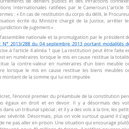
ournements de deniers publics et des infractions connexe
ions Internationales ratifiées par le Cameroun.
L’article 1
termes : «
En cas de restitution du corps du délit, le Procureu
sation écrite du Ministre chargé de la Justice, arrêter le
juridiction de jugement.»
 l’assemblée nationale et la promulgation par le président d
t N° 2013/288 du 04 septembre 2013 portant modalités d
cise à l’article 4 alinéa 1 que La
restitution peut être faite e
 est en numéraires lorsque le mis en cause restitue la totalit
titue la contre-valeur en numéraires d’un bien meuble o
ure lorsque le mis en cause restitue les biens meubles o
 montant de la somme qui lui est imputée.
décret, l’énoncé premier du préambule de la constitution per
 égaux en droit et en devoir. Il y a désormais des vol
dans un tribunal spécial ; et il y a des vols à la tire, les petit
avec sévérité. Désormais, plus on vole surtout quand il s’agi
de ne pas aller en prison. Une situation qui encourage plutô