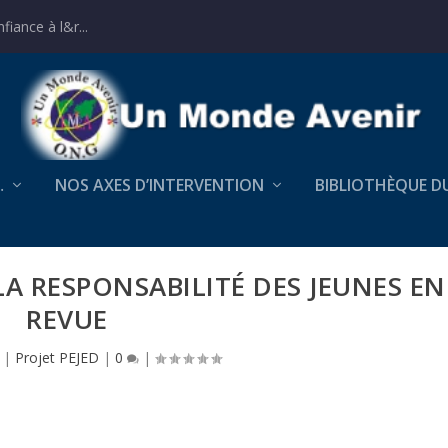
iance à l&r...
…
NOS AXES D’INTERVENTION
BIBLIOTHÈQUE D
 LA RESPONSABILITÉ DES JEUNES EN
REVUE
|
Projet PEJED
|
0
|