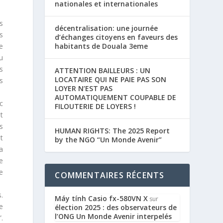
nationales et internationales
s
décentralisation: une journée
s
d’échanges citoyens en faveurs des
e
habitants de Douala 3eme
u
s
ATTENTION BAILLEURS : UN
LOCATAIRE QUI NE PAIE PAS SON
s
LOYER N’EST PAS
AUTOMATIQUEMENT COUPABLE DE
c
FILOUTERIE DE LOYERS !
t
s
HUMAN RIGHTS: The 2025 Report
t
by the NGO “Un Monde Avenir”
a
e
se
COMMENTAIRES RÉCENTS
.
Máy tính Casio fx-580VN X
sur
e
élection 2025 : des observateurs de
l’ONG Un Monde Avenir interpelés
.