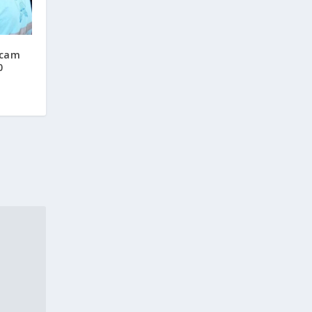
lecam
0