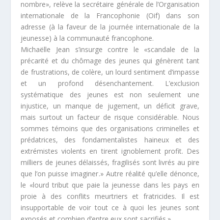
nombre
», relève la secrétaire générale de l’Organisation
internationale de la Francophonie (Oif) dans son
adresse (à la faveur de la journée internationale de la
jeunesse) à la communauté francophone.
Michaëlle
Jean s’insurge contre le «
scandale de la
précarité et du chômage des jeunes qui génèrent tant
de frustrations, de colère, un lourd sentiment d’impasse
et un profond désenchantement. L’exclusion
systématique des jeunes est non seulement une
injustice, un manque de jugement, un déficit grave,
mais surtout un facteur de risque considérable. Nous
sommes témoins que des organisations criminelles et
prédatrices, des fondamentalistes haineux et des
extrémistes violents en tirent ignoblement profit. Des
milliers de jeunes délaissés, fragilisés sont livrés au pire
que l’on puisse imaginer
.» Autre réalité qu’elle dénonce,
le «
lourd tribut que paie la jeunesse dans les pays en
proie à des conflits meurtriers et fratricides. Il est
insupportable de voir tout ce à quoi les jeunes sont
exposés et combien d’entre eux sont sacrifiés
.»