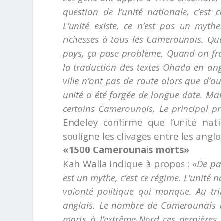
question de l’unité nationale, c’est
L’unité existe, ce n’est pas un myth
richesses à tous les Camerounais. Qu
pays, ça pose problème. Quand on fra
la traduction des textes Ohada en an
ville n’ont pas de route alors que d’a
unité a été forgée de longue date. Mai
certains Camerounais. Le principal pr
Endeley confirme que l’unité nat
souligne les clivages entre les ang
«1500 Camerounais morts»
Kah Walla indique à propos : «
De par
est un mythe, c’est ce régime. L’unité n
volonté politique qui manque. Au tri
anglais. Le nombre de Camerounais q
morts à l’extrême-Nord ces dernières