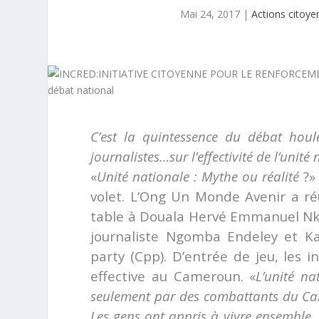
Mai 24, 2017
|
Actions citoye
C’est la quintessence du débat houleu
journalistes…sur l’effectivité de l’unité
«
Unité nationale : Mythe ou réalité
?» 
volet. L’Ong Un Monde Avenir a ré
table à Douala Hervé Emmanuel Nkom
journaliste Ngomba Endeley et K
party (Cpp). D’entrée de jeu, les 
effective au Cameroun. «
L’unité na
seulement par des combattants du Came
Les gens ont appris à vivre ensemble, 