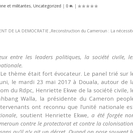
nne et militantes
,
Uncategorized
|
0
|
x entre les leaders politiques, la société civile, le
 nationale.
Le thème était fort évocateur. Le panel trié sur l
uni, le mardi 23 mai 2017 à Douala, autour de l
 du Rdpc, Henriette Ekwe de la société civile, l
ahbang Walla, la présidente du Cameron peopl
intervenants ont reconnu que l’unité nationale es
tionale
, soutient Henriette Ekwe,
a été forgée no
roun contre le protectorat et contre la colonisation
sans qu’il n’y ait un décret. Quand on pose souvent l