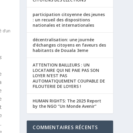
participation citoyenne des jeunes
: un recueil des dispositions
nationales et internationales
décentralisation: une journée
d’échanges citoyens en faveurs des
habitants de Douala 3eme
s
ATTENTION BAILLEURS : UN
LOCATAIRE QUI NE PAIE PAS SON
e
LOYER N’EST PAS
a
AUTOMATIQUEMENT COUPABLE DE
FILOUTERIE DE LOYERS !
e
e
HUMAN RIGHTS: The 2025 Report
t
by the NGO “Un Monde Avenir”
n
.
COMMENTAIRES RÉCENTS
a