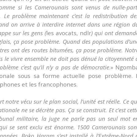
 comme si les Camerounais sont venus de nulle-part
e. Le problème maintenant c’est la redistribution de
and on arrive à interdire internet dans une région d
ppe sur les gens (
les avocats, ndlr
) qui ont demand
glais, ça pose problème. Quand des populations d’un
utres ont des routes bitumées, ça pose problème. Notr
s le vivre ensemble ne doit pas dénué la citoyenneté 
oblème c’est qu’il n’y a pas de démocratie
.» Ngomb
ionale sous sa forme actuelle pose problème. I
lophones et les francophones.
t notre vécu sur le plan social, l’unité est réelle. Ce qu
ationale ne se décrète pas. Ça se construit. Et c’est cett
bunal militaire, la juge ne parle pas un seul mot e
ui se sent exclu est énorme. 1500 Camerounais son
 années. Boko Haram s’est installé à l’Extrême-Nord 