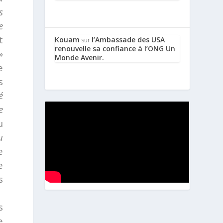
s
e
t
Kouam
l’Ambassade des USA
sur
renouvelle sa confiance à l’ONG Un
»
Monde Avenir.
e
s
é
e
u
u
e
e
s
s
e