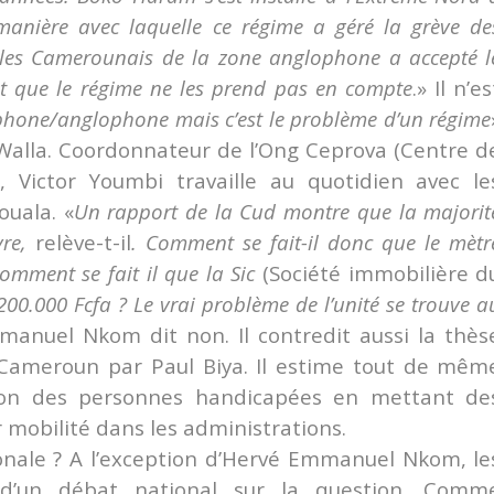
anière avec laquelle ce régime a géré la grève de
 les Camerounais de la zone anglophone a accepté l
ent que le régime ne les prend pas en compte
.» Il n’es
hone/anglophone mais c’est le problème d’un régime
 Walla. Coordonnateur de l’Ong Ceprova (Centre d
, Victor Youmbi travaille au quotidien avec le
ouala. «
Un rapport de la Cud montre que la majorit
vre,
relève-t-il
. Comment se fait-il donc que le mètr
omment se fait il que la Sic
(Société immobilière d
200.000 Fcfa ? Le vrai problème de l’unité se trouve a
manuel Nkom dit non. Il contredit aussi la thès
 Cameroun par Paul Biya. Il estime tout de mêm
sation des personnes handicapées en mettant de
 mobilité dans les administrations.
onale ? A l’exception d’Hervé Emmanuel Nkom, le
e d’un débat national sur la question. Comm