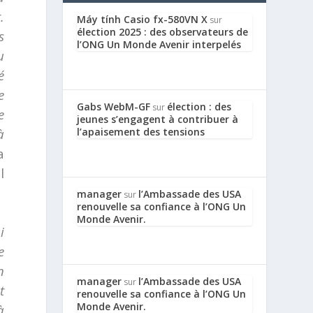
.
Máy tính Casio fx-580VN X
sur
élection 2025 : des observateurs de
s
l’ONG Un Monde Avenir interpelés
u
é
e
Gabs WebM-GF
élection : des
sur
e
jeunes s’engagent à contribuer à
à
l’apaisement des tensions
a
l
manager
l’Ambassade des USA
sur
renouvelle sa confiance à l’ONG Un
Monde Avenir.
i
e
n
manager
l’Ambassade des USA
sur
t
renouvelle sa confiance à l’ONG Un
Monde Avenir.
à