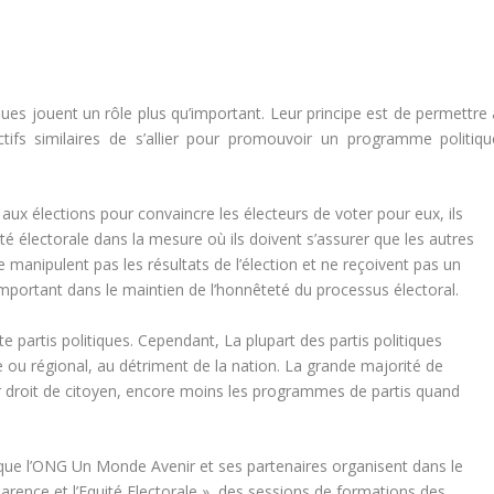
ues jouent un rôle plus qu’important. Leur principe est de permettre 
tifs similaires de s’allier pour promouvoir un programme politiqu
 aux élections pour convaincre les électeurs de voter pour eux, ils
ité électorale dans la mesure où ils doivent s’assurer que les autres
 manipulent pas les résultats de l’élection et ne reçoivent pas un
important dans le maintien de l’honnêteté du processus électoral.
 partis politiques. Cependant, La plupart des partis politiques
 ou régional, au détriment de la nation. La grande majorité de
ur droit de citoyen, encore moins les programmes de partis quand
s que l’ONG Un Monde Avenir et ses partenaires organisent dans le
arence et l’Equité Electorale », des sessions de formations des