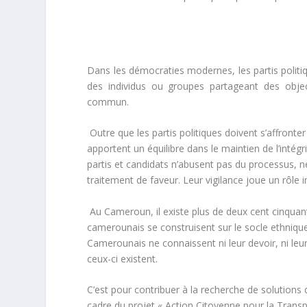
Dans les démocraties modernes, les partis politiq
des individus ou groupes partageant des objec
commun.
Outre que les partis politiques doivent s’affronter
apportent un équilibre dans le maintien de l’intégr
partis et candidats n’abusent pas du processus, ne
traitement de faveur. Leur vigilance joue un rôle 
Au Cameroun, il existe plus de deux cent cinquante
camerounais se construisent sur le socle ethnique
Camerounais ne connaissent ni leur devoir, ni le
ceux-ci existent.
C’est pour contribuer à la recherche de solution
cadre du projet « Action Citoyenne pour la Transp