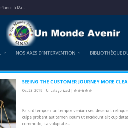
iance à l&r...
…
NOS AXES D’INTERVENTION
BIBLIOTHÈQUE D
SEEING THE CUSTOMER JOURNEY MORE CLEA
Oct 23, 2019
|
Uncategorized
|
Ea sint tempor non tempor veniam sed deserunt relinque
culpa probant aut tamen ipsum ut incididunt elit cupidata
commodo, ita voluptate…