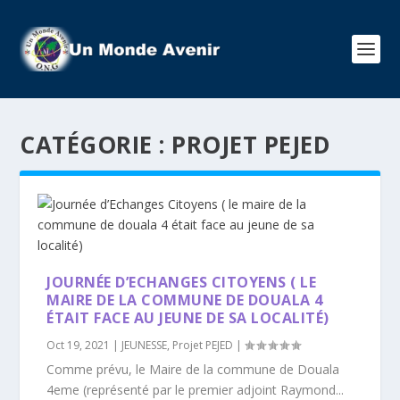
CATÉGORIE :
PROJET PEJED
JOURNÉE D’ECHANGES CITOYENS ( LE
MAIRE DE LA COMMUNE DE DOUALA 4
ÉTAIT FACE AU JEUNE DE SA LOCALITÉ)
Oct 19, 2021
|
JEUNESSE
,
Projet PEJED
|
Comme prévu, le Maire de la commune de Douala
4eme (représenté par le premier adjoint Raymond...