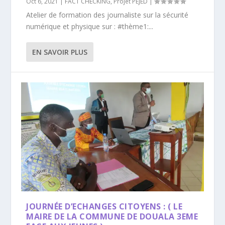
Oct 6, 2021
|
FACT CHECKING
,
Projet PEJED
|
Atelier de formation des journaliste sur la sécurité
numérique et physique sur : #thème1:...
EN SAVOIR PLUS
JOURNÉE D’ECHANGES CITOYENS : ( LE
MAIRE DE LA COMMUNE DE DOUALA 3EME