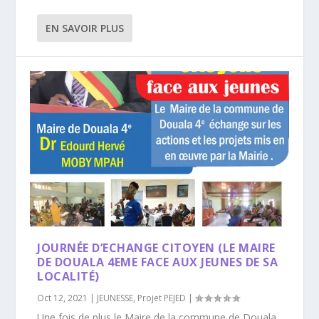
EN SAVOIR PLUS
JOURNÉE D’ECHANGE CITOYEN (LE MAIRE
DE DOUALA 4EME FACE AUX JEUNES DE SA
LOCALITÉ)
Oct 12, 2021
|
JEUNESSE
,
Projet PEJED
|
Une fois de plus le Maire de la commune de Douala