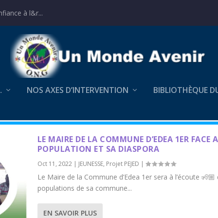
iance à l&r...
…
NOS AXES D’INTERVENTION
BIBLIOTHÈQUE D
LE MAIRE DE LA COMMUNE D’EDEA 1ER FACE A
POPULATION ET SA DIASPORA
Oct 11, 2022
|
JEUNESSE
,
Projet PEJED
|
Le Maire de la Commune d’Edea 1er sera à l’écoute 🧏🏼
populations de sa commune...
EN SAVOIR PLUS