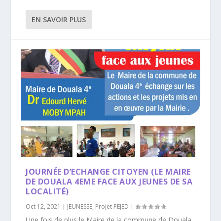
EN SAVOIR PLUS
JOURNÉE D’ECHANGE CITOYEN (LE MAIRE
DE DOUALA 4EME FACE AUX JEUNES DE SA
LOCALITÉ)
Oct 12, 2021
|
JEUNESSE
,
Projet PEJED
|
Une fois de plus le Maire de la commune de Douala