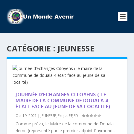
CATÉGORIE :
JEUNESSE
JOURNÉE D’ECHANGES CITOYENS ( LE
MAIRE DE LA COMMUNE DE DOUALA 4
ÉTAIT FACE AU JEUNE DE SA LOCALITÉ)
Oct 19, 2021
|
JEUNESSE
,
Projet PEJED
|
Comme prévu, le Maire de la commune de Douala
4eme (représenté par le premier adjoint Raymond...