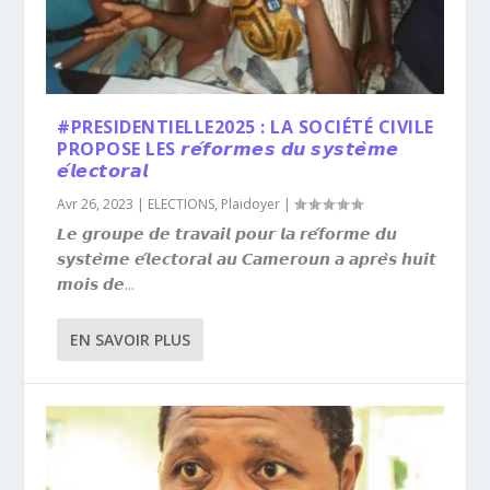
#PRESIDENTIELLE2025 : LA SOCIÉTÉ CIVILE
PROPOSE LES 𝙧𝙚́𝙛𝙤𝙧𝙢𝙚𝙨 𝙙𝙪 𝙨𝙮𝙨𝙩𝙚̀𝙢𝙚
𝙚́𝙡𝙚𝙘𝙩𝙤𝙧𝙖𝙡
Avr 26, 2023
|
ELECTIONS
,
Plaidoyer
|
𝙇𝙚 𝙜𝙧𝙤𝙪𝙥𝙚 𝙙𝙚 𝙩𝙧𝙖𝙫𝙖𝙞𝙡 𝙥𝙤𝙪𝙧 𝙡𝙖 𝙧𝙚́𝙛𝙤𝙧𝙢𝙚 𝙙𝙪
𝙨𝙮𝙨𝙩𝙚̀𝙢𝙚 𝙚́𝙡𝙚𝙘𝙩𝙤𝙧𝙖𝙡 𝙖𝙪 𝘾𝙖𝙢𝙚𝙧𝙤𝙪𝙣 𝙖 𝙖𝙥𝙧𝙚̀𝙨 𝙝𝙪𝙞𝙩
𝙢𝙤𝙞𝙨 𝙙𝙚...
EN SAVOIR PLUS