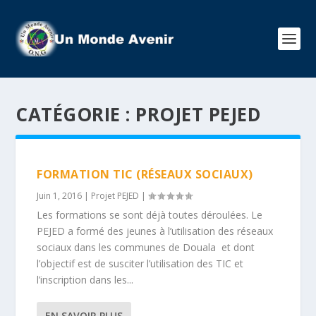
CATÉGORIE :
PROJET PEJED
FORMATION TIC (RÉSEAUX SOCIAUX)
Juin 1, 2016
|
Projet PEJED
|
Les formations se sont déjà toutes déroulées. Le
PEJED a formé des jeunes à l’utilisation des réseaux
sociaux dans les communes de Douala et dont
l’objectif est de susciter l’utilisation des TIC et
l’inscription dans les...
EN SAVOIR PLUS